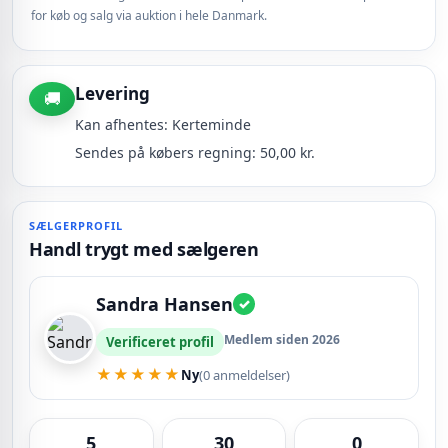
for køb og salg via auktion i hele Danmark.
Levering
🚚
Kan afhentes: Kerteminde
Sendes på købers regning: 50,00 kr.
SÆLGERPROFIL
Handl trygt med sælgeren
Sandra Hansen
✓
Medlem siden 2026
Verificeret profil
★★★★★
Ny
(0 anmeldelser)
5
30
0