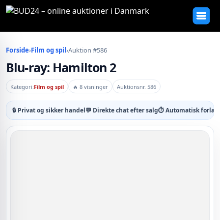
Forside
›
Film og spil
›
Auktion #586
Blu-ray: Hamilton 2
Kategori:
Film og spil
🔥 8 visninger
Auktionsnr. 586
🔒 Privat og sikker handel
💬 Direkte chat efter salg
⏱ Automatisk forlæn