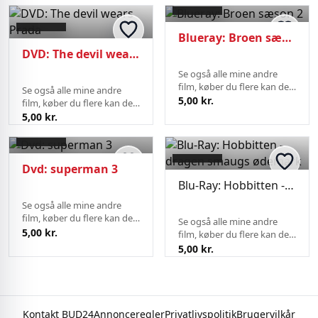
Blueray: Broen sæson 2
DVD: The devil wears Prada
Se også alle mine andre
film, køber du flere kan de
Se også alle mine andre
sendes på samme fragt.
5,00 kr.
film, køber du flere kan de
sendes på samme fragt.
5,00 kr.
Dvd: superman 3
Blu-Ray: Hobbitten - dragen smaugs ødemark
Se også alle mine andre
film, køber du flere kan de
Se også alle mine andre
sendes på samme fragt.
5,00 kr.
film, køber du flere kan de
sendes på samme fragt.
5,00 kr.
Kontakt BUD24
Annonceregler
Privatlivspolitik
Brugervilkår