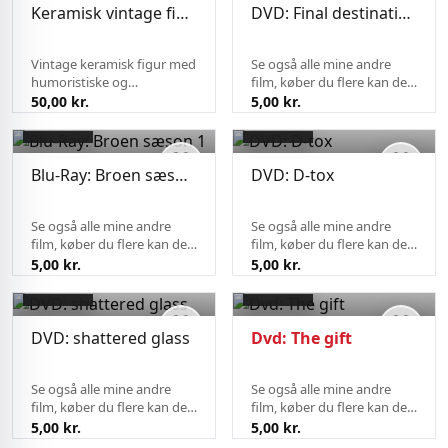
keramiske ni...
Keramisk vintage figur med sjove træk
DVD: Final destination thrill-ogy
Vintage keramisk figur med
Se også alle mine andre
humoristiske og
film, køber du flere kan de
charmerende detaljer.
sendes på samme fragt.
50,00 kr.
5,00 kr.
Figuren fremstår med fin
patina og typisk slid fra
alder, hvilket tilføjer til dens
retro- og samlerappellen.
Blu-Ray: Broen sæson 1
DVD: D-tox
En...
Se også alle mine andre
Se også alle mine andre
film, køber du flere kan de
film, køber du flere kan de
sendes på samme fragt.
sendes på samme fragt.
5,00 kr.
5,00 kr.
DVD: shattered glass
Dvd: The gift
Se også alle mine andre
Se også alle mine andre
film, køber du flere kan de
film, køber du flere kan de
sendes på samme fragt.
sendes på samme fragt.
5,00 kr.
5,00 kr.