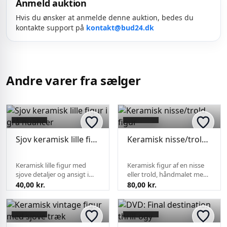
Anmeld auktion
Hvis du ønsker at anmelde denne auktion, bedes du
kontakte support på
kontakt@bud24.dk
Andre varer fra sælger
Sjov keramisk lille figur i grå nuancer
Keramisk nisse/trold figur
Keramisk lille figur med
Keramisk figur af en nisse
sjove detaljer og ansigt i
eller trold, håndmalet med
grålige og brune glasurer.
fine detaljer i ansigt og hår.
40,00 kr.
80,00 kr.
Figuren fremstår brugt
Figuren står stabilt på
med enkelte små
fødderne og fremstår i fin
brugsspor. Kan være
stand. Passer som
interessant for samlere af
dekorativ antikvitet ti...