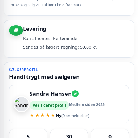
for køb og salg via auktion i hele Danmark.
Levering
🚚
Kan afhentes: Kerteminde
Sendes på købers regning: 50,00 kr.
SÆLGERPROFIL
Handl trygt med sælgeren
Sandra Hansen
✓
Medlem siden 2026
Verificeret profil
★★★★★
Ny
(0 anmeldelser)
5
30
0