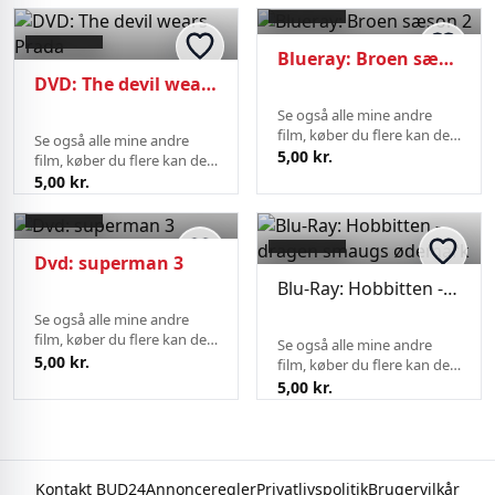
Blueray: Broen sæson 2
DVD: The devil wears Prada
Se også alle mine andre
film, køber du flere kan de
Se også alle mine andre
sendes på samme fragt.
5,00 kr.
film, køber du flere kan de
sendes på samme fragt.
5,00 kr.
Dvd: superman 3
Blu-Ray: Hobbitten - dragen smaugs ødemark
Se også alle mine andre
film, køber du flere kan de
Se også alle mine andre
sendes på samme fragt.
5,00 kr.
film, køber du flere kan de
sendes på samme fragt.
5,00 kr.
Kontakt BUD24
Annonceregler
Privatlivspolitik
Brugervilkår