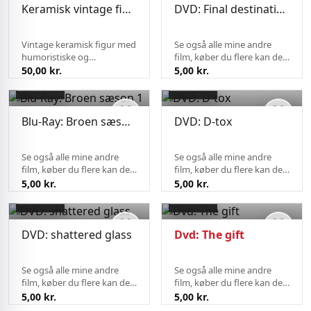
keramiske ni...
Keramisk vintage figur med sjove træk
DVD: Final destination thrill-ogy
Vintage keramisk figur med
Se også alle mine andre
humoristiske og
film, køber du flere kan de
charmerende detaljer.
sendes på samme fragt.
50,00 kr.
5,00 kr.
Figuren fremstår med fin
patina og typisk slid fra
alder, hvilket tilføjer til dens
retro- og samlerappellen.
Blu-Ray: Broen sæson 1
DVD: D-tox
En...
Se også alle mine andre
Se også alle mine andre
film, køber du flere kan de
film, køber du flere kan de
sendes på samme fragt.
sendes på samme fragt.
5,00 kr.
5,00 kr.
DVD: shattered glass
Dvd: The gift
Se også alle mine andre
Se også alle mine andre
film, køber du flere kan de
film, køber du flere kan de
sendes på samme fragt.
sendes på samme fragt.
5,00 kr.
5,00 kr.