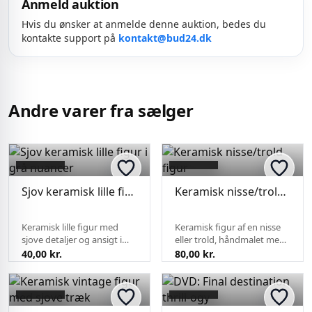
Anmeld auktion
Hvis du ønsker at anmelde denne auktion, bedes du
kontakte support på
kontakt@bud24.dk
Andre varer fra sælger
Sjov keramisk lille figur i grå nuancer
Keramisk nisse/trold figur
Keramisk lille figur med
Keramisk figur af en nisse
sjove detaljer og ansigt i
eller trold, håndmalet med
grålige og brune glasurer.
fine detaljer i ansigt og hår.
40,00 kr.
80,00 kr.
Figuren fremstår brugt
Figuren står stabilt på
med enkelte små
fødderne og fremstår i fin
brugsspor. Kan være
stand. Passer som
interessant for samlere af
dekorativ antikvitet ti...