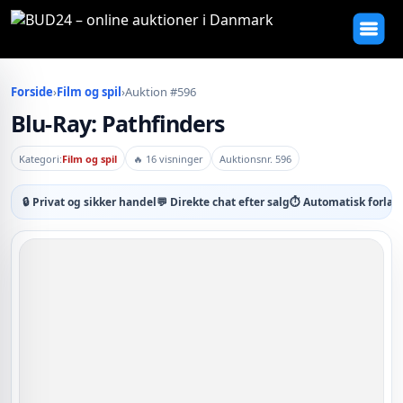
Forside
›
Film og spil
›
Auktion #596
Blu-Ray: Pathfinders
Kategori:
Film og spil
🔥 16 visninger
Auktionsnr. 596
🔒 Privat og sikker handel
💬 Direkte chat efter salg
⏱ Automatisk forlæn