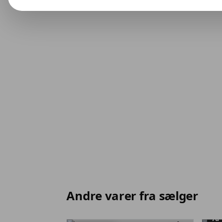
Andre varer fra sælger
7d 