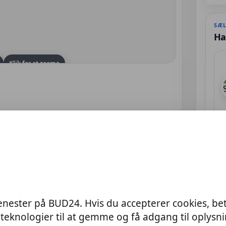
SÆL
Ha
Klik for at zoome
g
ere kan de sendes på samme fragt.
✓ Pr
enester på BUD24. Hvis du accepterer cookies, be
✓ H
 dansk platform for køb og salg via auktion i hele Danmark.
teknologier til at gemme og få adgang til oplys