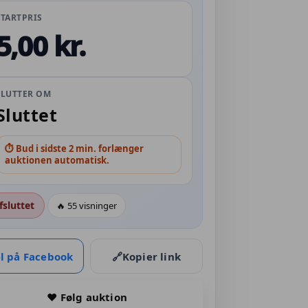
STARTPRIS
5,00 kr.
SLUTTER OM
Sluttet
⏱ Bud i sidste 2 min. forlænger
auktionen automatisk.
fsluttet
🔥 55 visninger
l på Facebook
🔗
Kopier link
♥ Følg auktion