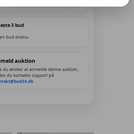
este 3 bud
en bud endnu.
meld auktion
s du ønsker at anmelde denne auktion,
es du kontakte support på
ntakt@bud24.dk