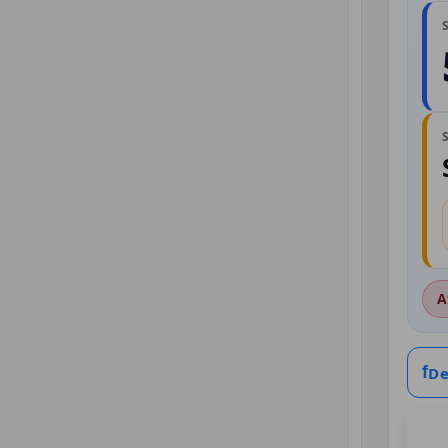
A
f
De