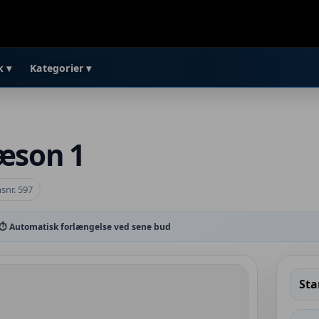
k ▾
Kategorier ▾
sæson 1
snr. 597
⏱ Automatisk forlængelse ved sene bud
Sta