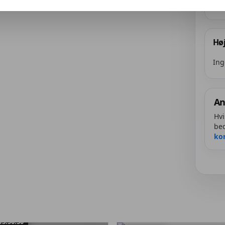
Høj
Ing
An
Hvi
bed
ko
13:50:30