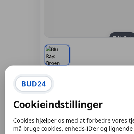
📷 1 billede
BUD24
Beskrivelse
Cookieindstillinger
Se også alle mine andre film, køber du fl
Cookies hjælper os med at forbedre vores tj
Denne vare sælges via online auktion på BUD24 – en
må bruge cookies, enheds-ID’er og lignende 