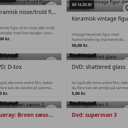
8d 14:20:30
Keramisk nisse/trold figur
amisk figur af en nisse eller trold,
dmalet med fine detaljer i ansigt
Vintage keramisk figur med
hår. Figuren står stabilt på
00 kr.
humoristiske og charmerende
derne og fremstår i fin stand.
detaljer. Figuren fremstår med fi
50,00 kr.
ser som dekorativ antikvitet ti...
patina og typisk slid fra alder, hvi
 17:04:30
70d 17:04:30
tilføjer til dens retro- og
samlerappellen. En...
D: D-tox
DVD: shattered glass
også alle mine andre film, køber
Se også alle mine andre film, køb
flere kan de sendes på samme
du flere kan de sendes på samm
t.
fragt.
0 kr.
5,00 kr.
 17:05:30
70d 17:05:30
Blueray: Broen sæson 2
Dvd: superman 3