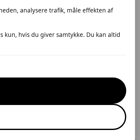
Se sælgerens profil og auktioner
eden, analysere trafik, måle effekten af
Levering
🚚
 kun, hvis du giver samtykke. Du kan altid
Kan afhentes: Kerteminde
Sendes på købers regning: 50,00 kr.
Spørgsmål til sælger
❓
Der er endnu ingen spørgsmål til
denne auktion.
Send spørgsmål