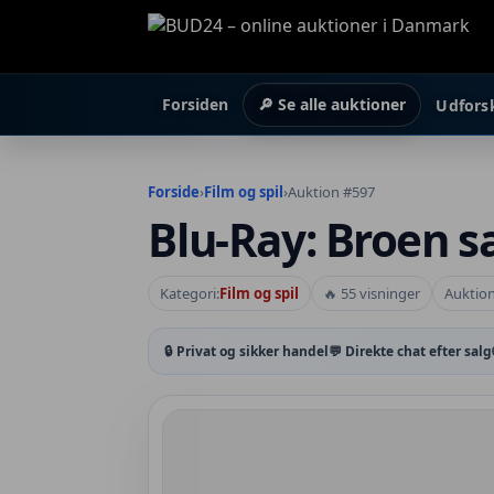
Forsiden
🔎 Se alle auktioner
Udfors
Forside
›
Film og spil
›
Auktion #597
Blu-Ray: Broen 
Kategori:
Film og spil
🔥 55 visninger
Auktion
🔒 Privat og sikker handel
💬 Direkte chat efter salg