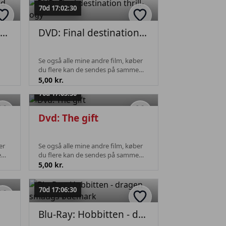
70d 17:02:30
Keramisk vintage figur med sjove træk
DVD: Final destination thrill-ogy
Se også alle mine andre film, køber
du flere kan de sendes på samme
n
fragt.
5,00 kr.
lket
70d 17:05:30
Dvd: The gift
er
Se også alle mine andre film, køber
e
du flere kan de sendes på samme
fragt.
5,00 kr.
70d 17:06:30
Blu-Ray: Hobbitten - dragen smaugs ødemark