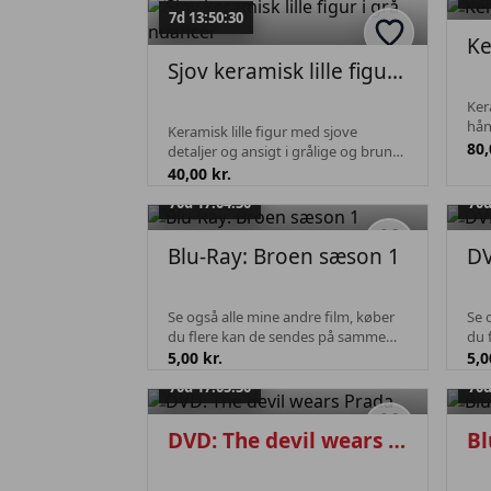
7d 13:50:30
Sjov keramisk lille figur i grå nuancer
Ker
hån
Keramisk lille figur med sjove
og 
80,
detaljer og ansigt i grålige og brune
fød
glasurer. Figuren fremstår brugt
40,00 kr.
Pas
med enkelte små brugsspor. Kan
70d 17:04:30
70d
være interessant for samlere af
keramiske ni...
Blu-Ray: Broen sæson 1
DV
Se også alle mine andre film, køber
Se 
du flere kan de sendes på samme
du 
fragt.
frag
5,00 kr.
5,0
70d 17:05:30
70d
DVD: The devil wears Prada