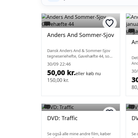
Anders And Sommer-Sjov Gavehæf
An
Dansk Anders And & Sommer-Sjov
tegneseriehefte, Gavehæfte 44, som
Det
viser velkendte Disney-figurer på
And
30/09 22:46
forsiden. En samlerobjekt for fans af
teg
50,00 kr.
30/
klassiske danske Anders And blade.
eller køb nu
197
30
150,00 kr.
udg
med
80,
DVD: Traffic
DV
Se også alle mine andre film, køber
Se 