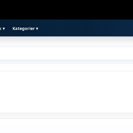
k ▾
Kategorier ▾