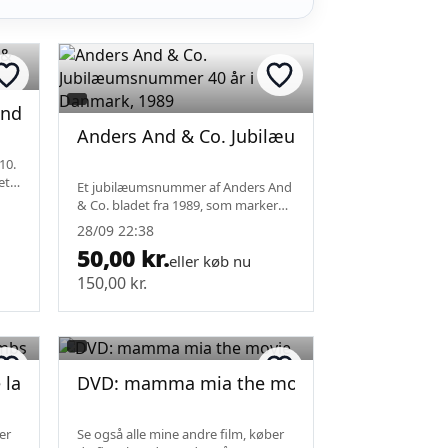
d & Co., Nr. 20, 10. Maj 1978
e udgave
Anders And & Co. Jubilæumsnummer 40 år 
10.
et
Et jubilæumsnummer af Anders And
get,
& Co. bladet fra 1989, som markerer
må
40 år i Danmark (1949-1989). Bladet
28/09 22:38
har en originalforside med Donald
50,00 kr.
Duck motiv og indeholder diverse
eller køb nu
jubil...
150,00 kr.
e lambs
DVD: mamma mia the movie
er
Se også alle mine andre film, køber