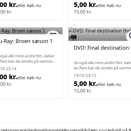
00 kr.
5,00 kr.
eller køb nu
eller køb nu
00 kr.
15,00 kr.
u-Ray: Broen sæson 1
DVD: Final destination 
også alle mine andre film, køber
flere kan de sendes på samme
Se også alle mine andre film, køb
gt.
du flere kan de sendes på samm
10 23:14
fragt.
00 kr.
15/10 23:12
eller køb nu
5,00 kr.
00 kr.
eller køb nu
15,00 kr.
D24
Annonceregler
Privatlivspolitik
Brugervilkår
Sælg succesfuldt på 