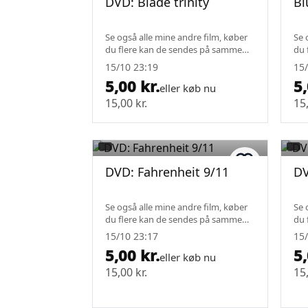
DVD: Blade trinity
Bl
Se også alle mine andre film, køber
Se 
du flere kan de sendes på samme
du 
fragt.
fra
15/10 23:19
15/
5,00 kr.
5,
eller køb nu
15,00 kr.
15,
DVD: Fahrenheit 9/11
DV
Se også alle mine andre film, køber
Se 
du flere kan de sendes på samme
du 
fragt.
fra
15/10 23:17
15/
5,00 kr.
5,
eller køb nu
15,00 kr.
15,