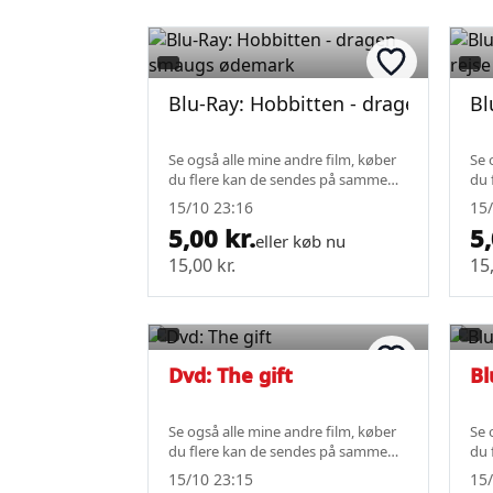
Blu-Ray: Hobbitten - dragen sma
Bl
Se også alle mine andre film, køber
Se 
du flere kan de sendes på samme
du 
fragt.
fra
15/10 23:16
15/
5,00 kr.
5,
eller køb nu
15,00 kr.
15,
Dvd: The gift
Bl
Se også alle mine andre film, køber
Se 
du flere kan de sendes på samme
du 
fragt.
fra
15/10 23:15
15/