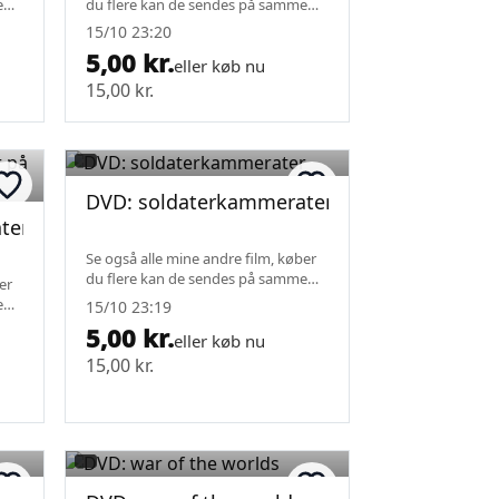
e
du flere kan de sendes på samme
fragt.
15/10 23:20
5,00 kr.
eller køb nu
15,00 kr.
DVD: soldaterkammerater
er på sjov
Se også alle mine andre film, køber
du flere kan de sendes på samme
er
fragt.
e
15/10 23:19
5,00 kr.
eller køb nu
15,00 kr.