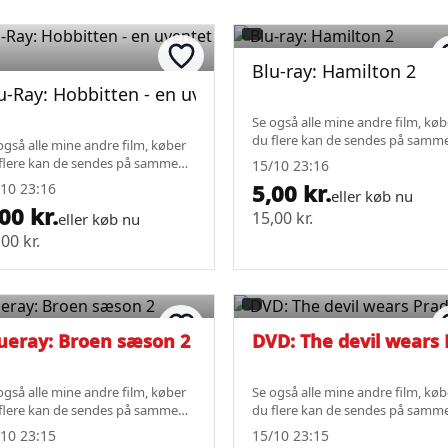
Blu-ray: Hamilton 2
ugs ødemark
u-Ray: Hobbitten - en uventet rejse
Se også alle mine andre film, køb
du flere kan de sendes på samm
også alle mine andre film, køber
fragt.
flere kan de sendes på samme
15/10 23:16
gt.
5,00 kr.
10 23:16
eller køb nu
00 kr.
15,00 kr.
eller køb nu
00 kr.
ueray: Broen sæson 2
DVD: The devil wears
også alle mine andre film, køber
Se også alle mine andre film, køb
flere kan de sendes på samme
du flere kan de sendes på samm
gt.
fragt.
10 23:15
15/10 23:15