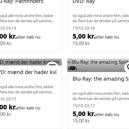
u-Ray: Pathfinders
DVD: Ray
også alle mine andre film, køber
Se også alle mine andre film, køb
flere kan de sendes på samme
du flere kan de sendes på samm
gt.
fragt.
10 23:19
15/10 23:18
00 kr.
5,00 kr.
eller køb nu
eller køb nu
00 kr.
15,00 kr.
D: mænd der hader kvinder
Blu-Ray: the amazing 
også alle mine andre film, køber
flere kan de sendes på samme
Se også alle mine andre film, køb
gt.
du flere kan de sendes på samm
10 23:17
fragt.
00 kr.
15/10 23:17
eller køb nu
5,00 kr.
00 kr.
eller køb nu
15,00 kr.