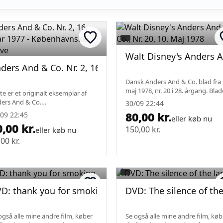
te 44
Walt Disney's Anders An
ders And & Co. Nr. 2, 16. januar 1977 - Københavnsk
Dansk Anders And & Co. blad fra 
maj 1978, nr. 20 i 28. årgang. Blad
te er et originalt eksemplar af
er i brugsspor med slid på omsla
ers And & Co.
30/09 22:44
flere bukninger, let gulning og s
neserienummer 2 fra 16. januar
80,00 kr.
09 22:45
huller ved ryggen. Et klassisk...
eller køb nu
7. Bladet er den københavnske
,00 kr.
150,00 kr.
ave og har en klassisk forside
eller køb nu
 Anders And og hans n...
00 kr.
D: thank you for smoking
DVD: The silence of th
også alle mine andre film, køber
Se også alle mine andre film, køb