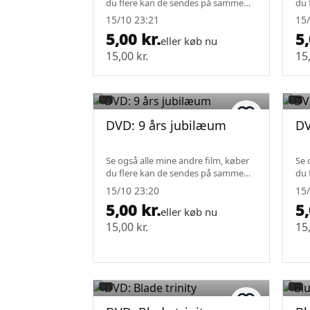
du flere kan de sendes på samme
du 
fragt.
fra
15/10 23:21
15/
5,00 kr.
5,
eller køb nu
15,00 kr.
15,
DVD: 9 års jubilæum
DV
Se også alle mine andre film, køber
Se 
du flere kan de sendes på samme
du 
fragt.
fra
15/10 23:20
15/
5,00 kr.
5,
eller køb nu
15,00 kr.
15,