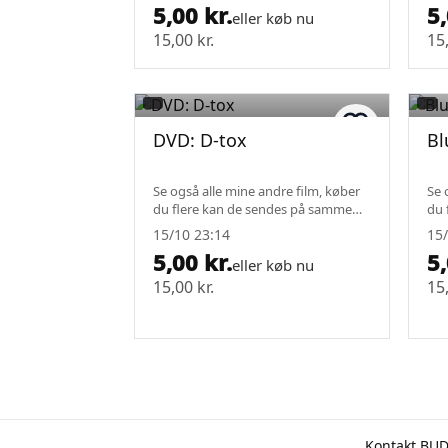
5,00 kr.
5,
eller køb nu
15,00 kr.
15,
DVD: D-tox
Bl
Se også alle mine andre film, køber
Se 
du flere kan de sendes på samme
du 
fragt.
fra
15/10 23:14
15/
5,00 kr.
5,
eller køb nu
15,00 kr.
15,
Kontakt BU