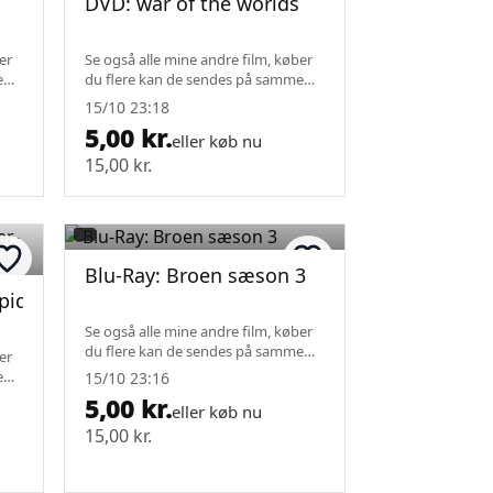
DVD: war of the worlds
er
Se også alle mine andre film, køber
e
du flere kan de sendes på samme
fragt.
15/10 23:18
5,00 kr.
eller køb nu
15,00 kr.
Blu-Ray: Broen sæson 3
Spider-Man
Se også alle mine andre film, køber
du flere kan de sendes på samme
er
fragt.
e
15/10 23:16
5,00 kr.
eller køb nu
15,00 kr.