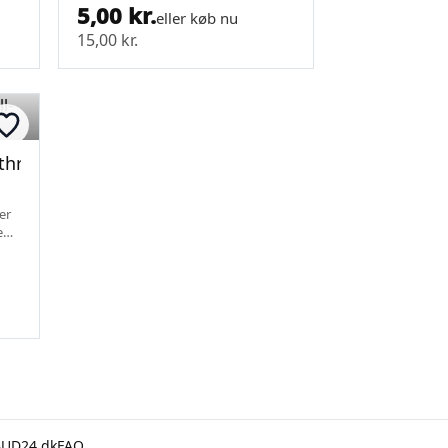
5,00 kr.
eller køb nu
15,00 kr.
thrill-ogy
er
e
BUD24.dk
FAQ