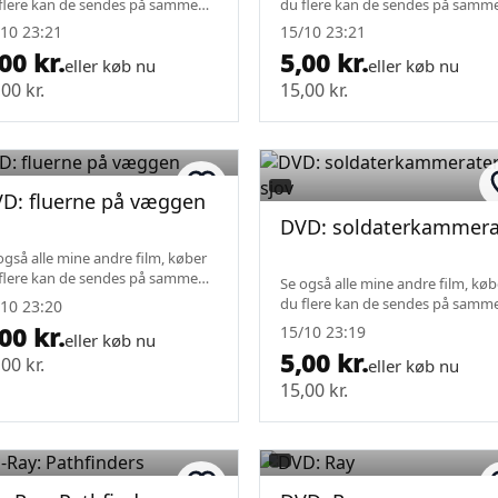
flere kan de sendes på samme
du flere kan de sendes på samm
gt.
fragt.
10 23:21
15/10 23:21
00 kr.
5,00 kr.
eller køb nu
eller køb nu
00 kr.
15,00 kr.
D: fluerne på væggen
DVD: soldaterkammerat
også alle mine andre film, køber
flere kan de sendes på samme
Se også alle mine andre film, køb
gt.
du flere kan de sendes på samm
10 23:20
fragt.
00 kr.
15/10 23:19
eller køb nu
5,00 kr.
00 kr.
eller køb nu
15,00 kr.