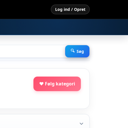
Log ind / Opret
Søg
♥ Følg kategori