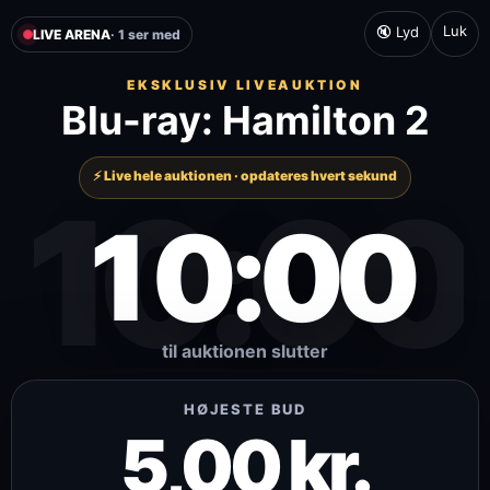
Luk
🔇 Lyd
LIVE ARENA
· 1 ser med
EKSKLUSIV LIVEAUKTION
Blu-ray: Hamilton 2
⚡ Live hele auktionen · opdateres hvert sekund
10:00
10:00
til auktionen slutter
HØJESTE BUD
5,00 kr.