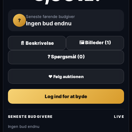
Seneste førende budgiver
?
Ingen bud endnu
🖼️ Billeder (1)
📄 Beskrivelse
❓ Spørgsmål (0)
♥ Følg auktionen
Log ind for at byde
SENESTE BUDGIVERE
LIVE
Ingen bud endnu