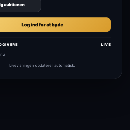
lg auktionen
Log ind for at byde
DGIVERE
LIVE
dnu
Livevisningen opdaterer automatisk.