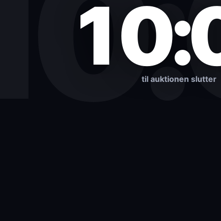
10
10:
til auktionen slutter