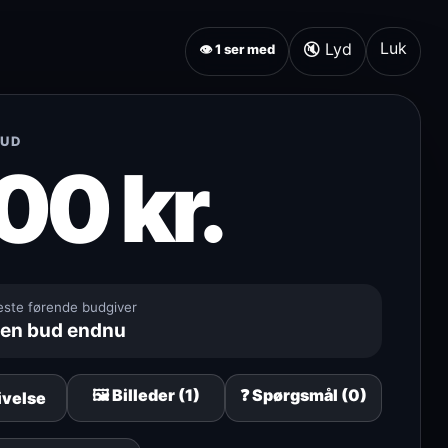
Luk
🔇 Lyd
👁 1 ser med
BUD
00 kr.
ste førende budgiver
gen bud endnu
🖼️ Billeder (1)
❓ Spørgsmål (0)
ivelse