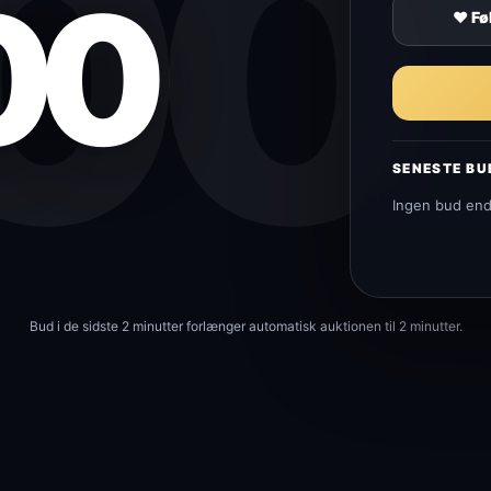
:00
00
♥ Fø
SENESTE BU
Ingen bud en
Bud i de sidste 2 minutter forlænger automatisk auktionen til 2 minutter.