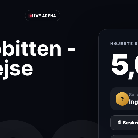
LIVE ARENA
bitten -
HØJESTE 
5,
ejse
Sene
?
In
📄 Beskr