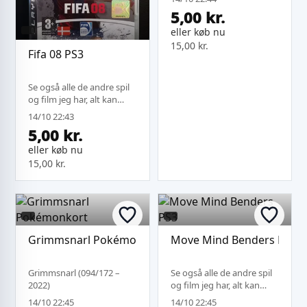
fragt.
5,00 kr.
eller køb nu
15,00 kr.
Fifa 08 PS3
Se også alle de andre spil
og film jeg har, alt kan
sendes under samme
14/10 22:43
fragt.
5,00 kr.
eller køb nu
15,00 kr.
Grimmsnarl Pokémonkort
Move Mind Benders PS3
Grimmsnarl (094/172 –
Se også alle de andre spil
2022)
og film jeg har, alt kan
sendes under samme
14/10 22:45
14/10 22:45