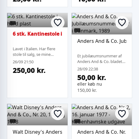
6 stk. Kantinestole i hård plast
Anders And & Co. Jubilæ
Lavet i Italien. Har flere
stole til salg, se mine
Et jubilæumsnummer af
andre auktioner.
Anders And & Co. bladet
26/09 21:50
fra 1989, som markerer 40
250,00 kr.
28/09 22:38
år i Danmark (1949-1989).
50,00 kr.
Bladet har en
originalforside med
eller køb nu
Donald Duck motiv og
150,00 kr.
indeholder diverse jubil...
Walt Disney's Anders And & Co., Nr. 20, 10. Maj 1978
Anders And & Co. Nr. 2, 1