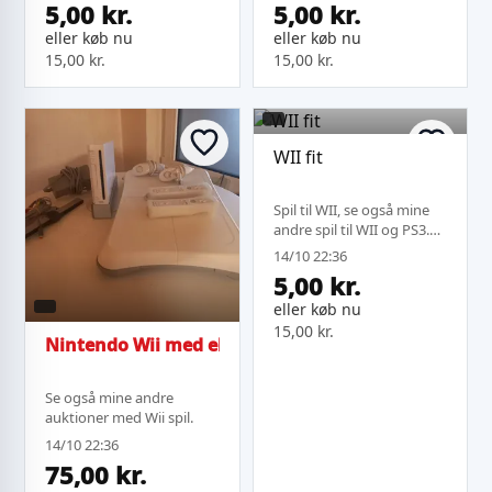
5,00 kr.
5,00 kr.
eller køb nu
eller køb nu
15,00 kr.
15,00 kr.
WII fit
Spil til WII, se også mine
andre spil til WII og PS3.
Købes der mere kan jeg
14/10 22:36
sende på samme fragt.
5,00 kr.
eller køb nu
15,00 kr.
Nintendo Wii med ekstra tilbehør
Se også mine andre
auktioner med Wii spil.
14/10 22:36
75,00 kr.