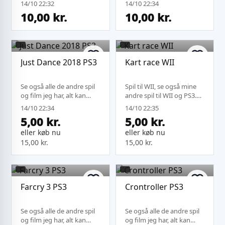
14/10 22:32
14/10 22:34
10,00 kr.
10,00 kr.
Just Dance 2018 PS3
Kart race WII
Se også alle de andre spil
Spil til WII, se også mine
og film jeg har, alt kan
andre spil til WII og PS3.
sendes under samme
Købes der mere kan jeg
14/10 22:34
14/10 22:35
fragt.
sende på samme fragt.
5,00 kr.
5,00 kr.
eller køb nu
eller køb nu
15,00 kr.
15,00 kr.
Farcry 3 PS3
Crontroller PS3
Se også alle de andre spil
Se også alle de andre spil
og film jeg har, alt kan
og film jeg har, alt kan