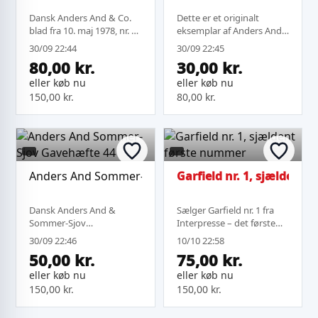
Dansk Anders And & Co.
Dette er et originalt
blad fra 10. maj 1978, nr. 20
eksemplar af Anders And
i 28. årgang. Bladet er i
& Co. tegneserienummer
30/09 22:44
30/09 22:45
brugsspor med slid på
2 fra 16. januar 1977.
80,00 kr.
30,00 kr.
omslaget, flere bukninger,
Bladet er den
let gulning og små huller
københavnske udgave og
eller køb nu
eller køb nu
ved ryggen. Et klassisk...
har en klassisk forside
150,00 kr.
80,00 kr.
med Anders And og hans
n...
Anders And Sommer-Sjov Gavehæfte 44
Garfield nr. 1, sjældent
Dansk Anders And &
Sælger Garfield nr. 1 fra
Sommer-Sjov
Interpresse – det første
tegneseriehefte,
danske Garfield-hæfte.
30/09 22:46
10/10 22:58
Gavehæfte 44, som viser
Hæftet er i god, brugt
50,00 kr.
75,00 kr.
velkendte Disney-figurer
stand med almindelige
på forsiden. En
brugsspor efter alder, bl.a.
eller køb nu
eller køb nu
samlerobjekt for fans af
lette folder på omslaget
150,00 kr.
150,00 kr.
klassiske danske Anders
og ...
And blade.