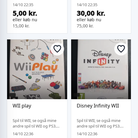
sendes under samme
sendes under samme
14/10 22:35
14/10 22:35
fragt.
fragt.
5,00 kr.
30,00 kr.
eller køb nu
eller køb nu
15,00 kr.
75,00 kr.
WII play
Disney Infinity WII
Spil til WII, se også mine
Spil til WII, se også mine
andre spil til WII og PS3.
andre spil til WII og PS3.
Købes der mere kan jeg
Købes der mere kan jeg
14/10 22:36
14/10 22:36
sende på samme fragt.
sende på samme fragt.