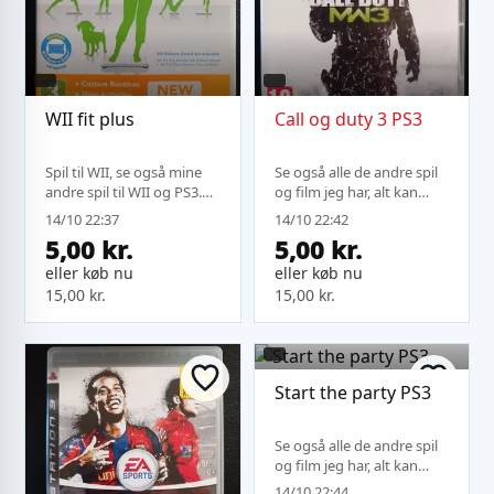
WII fit plus
Call og duty 3 PS3
Spil til WII, se også mine
Se også alle de andre spil
andre spil til WII og PS3.
og film jeg har, alt kan
Købes der mere kan jeg
sendes under samme
14/10 22:37
14/10 22:42
sende på samme fragt.
fragt.
5,00 kr.
5,00 kr.
eller køb nu
eller køb nu
15,00 kr.
15,00 kr.
Start the party PS3
Se også alle de andre spil
og film jeg har, alt kan
sendes under samme
14/10 22:44