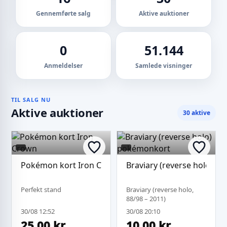
Gennemførte salg
Aktive auktioner
0
51.144
Anmeldelser
Samlede visninger
TIL SALG NU
Aktive auktioner
30 aktive
Pokémon kort Iron Crown
Braviary (reverse holo) 
Perfekt stand
Braviary (reverse holo,
88/98 – 2011)
30/08 12:52
30/08 20:10
25,00 kr.
10,00 kr.