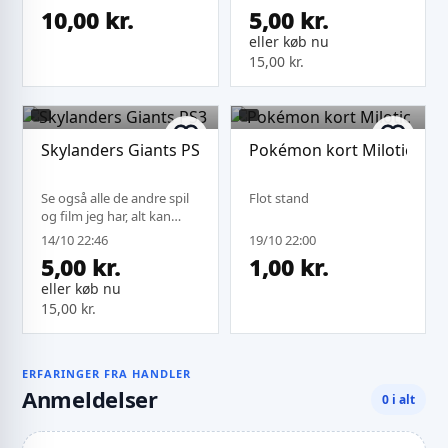
fragt.
10,00 kr.
5,00 kr.
eller køb nu
15,00 kr.
Skylanders Giants PS3
Pokémon kort Milotic
Se også alle de andre spil
Flot stand
og film jeg har, alt kan
sendes under samme
14/10 22:46
19/10 22:00
fragt.
5,00 kr.
1,00 kr.
eller køb nu
15,00 kr.
ERFARINGER FRA HANDLER
Anmeldelser
0 i alt