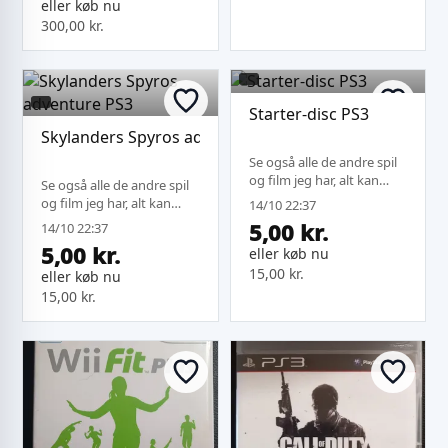
eller køb nu
300,00 kr.
Starter-disc PS3
Skylanders Spyros adventure PS3
Se også alle de andre spil
og film jeg har, alt kan
Se også alle de andre spil
sendes under samme
og film jeg har, alt kan
14/10 22:37
fragt.
sendes under samme
5,00 kr.
14/10 22:37
fragt.
5,00 kr.
eller køb nu
15,00 kr.
eller køb nu
15,00 kr.