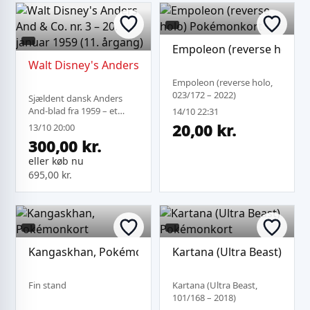
Empoleon (reverse holo)
Walt Disney's Anders And & Co. nr. 3 – 20. januar 1959
Empoleon (reverse holo,
023/172 – 2022)
Sjældent dansk Anders
And-blad fra 1959 – et
14/10 22:31
spændende samlerobjekt
20,00 kr.
13/10 20:00
for Disney-entusiaster.
300,00 kr.
Detaljer: Titel: Walt
Disney's Anders And & Co.
eller køb nu
Nummer: 3
695,00 kr.
Udgivelsesdato: 20. jan...
Kangaskhan, Pokémonkort
Kartana (Ultra Beast) Po
Fin stand
Kartana (Ultra Beast,
101/168 – 2018)