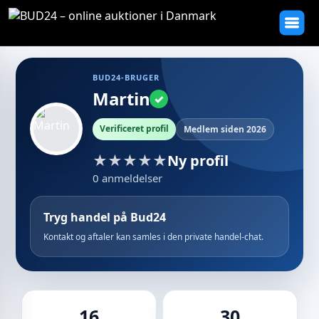
BUD24-BRUGER
Martin
✓
Verificeret profil
Medlem siden 2026
★
★
★
★
★
Ny profil
0 anmeldelser
Tryg handel på Bud24
Kontakt og aftaler kan samles i den private handel-chat.
16
30