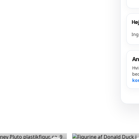
Høj
Ing
An
Hvi
bed
ko