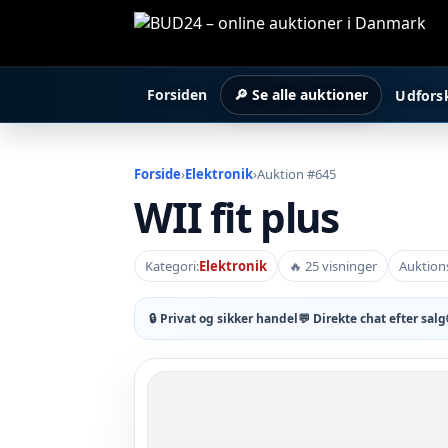
Forsiden
🔎 Se alle auktioner
Udfors
Forside
›
Elektronik
›
Auktion #645
WII fit plus
Kategori:
Elektronik
🔥 25 visninger
Auktions
🔒 Privat og sikker handel
💬 Direkte chat efter salg