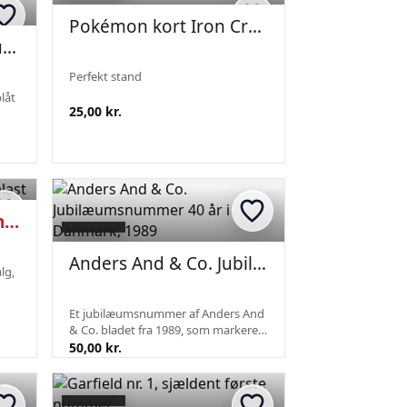
Pokémon kort Iron Crown
Figurine af Donald Duck i plastik, Disney-motiv
Perfekt stand
blåt
25,00 kr.
6 stk. Kantinestole i hård plast
Anders And & Co. Jubilæumsnummer 40 år i Danmark, 1989
alg,
Et jubilæumsnummer af Anders And
& Co. bladet fra 1989, som markerer
40 år i Danmark (1949-1989). Bladet
50,00 kr.
har en originalforside med Donald
Duck motiv og indeholder diverse
jubil...