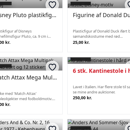
Disney Pluto plastikfigur, ca. 9 cm høj
stikfigur af Disneys
Plasticfigur af Donald Duck iført 
nefilmsfigur Pluto, ca. 9 cm i
sømandskostume med rød
den. Fremstillet i hård plastik
butterfly. Fremstår uden synlige
00 kr.
25,00 kr.
 maleafslutninger. Figuren er i
skader, men har almindelig
 stand uden synlige skader eller
brugsslitage. På ryggen er der
farvninger...
indgraveret ©Disney, hvi...
Match Attax Mega Multipak med 48 kort og 12 stickers
Lavet i Italien. Har flere stole til s
se mine andre auktioner.
ke med 'Match Attax'
250,00 kr.
leobjekter med fodboldmotiv.
eholder 48 kort og 12 stickers,
00 kr.
under 2 limited edition kort.
ken er uåbnet, men emballagen
er tegn på almind...