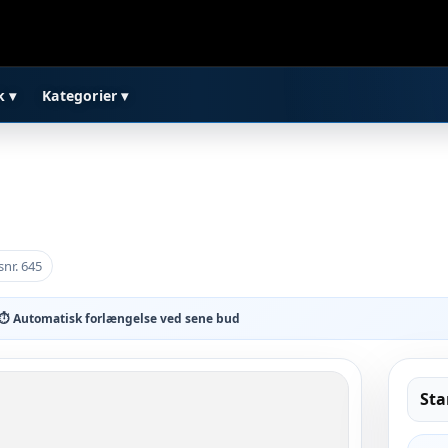
k ▾
Kategorier ▾
nr. 645
⏱ Automatisk forlængelse ved sene bud
Sta