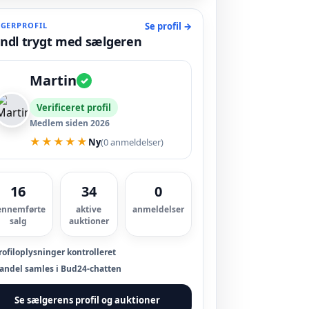
GERPROFIL
Se profil →
ndl trygt med sælgeren
Martin
✓
Verificeret profil
Medlem siden 2026
★★★★★
Ny
(0 anmeldelser)
16
34
0
ennemførte
aktive
anmeldelser
salg
auktioner
ofiloplysninger kontrolleret
andel samles i Bud24-chatten
Se sælgerens profil og auktioner