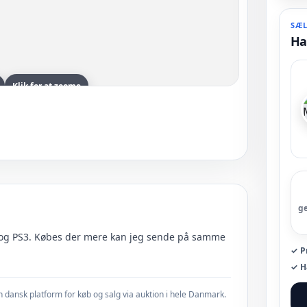
SÆL
Ha
Klik for at zoome
g
WII og PS3. Købes der mere kan jeg sende på samme
✓ Pr
✓ H
 dansk platform for køb og salg via auktion i hele Danmark.