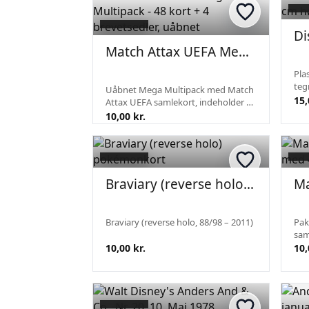
Match Attax UEFA Mega Multipack - 48 kort + 4 brevetsedler, uåbnet
Pla
teg
Uåbnet Mega Multipack med Match
høj
15,
Attax UEFA samlekort, indeholder 48
med
kort samt 4 brevetsedler. Pakken
10,00 kr.
god
præsentere nyere kort med billeder
mis
af fodboldspillere og Europa
League-logoe...
Braviary (reverse holo) pokémonkort
Braviary (reverse holo, 88/98 – 2011)
Pak
sam
Ind
10,00 kr.
10,
her
Pak
vis